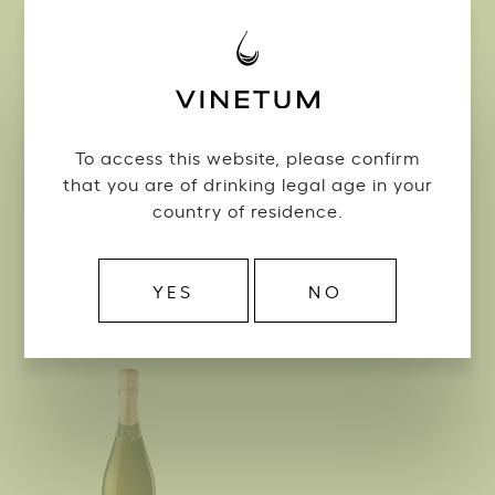
To access this website, please confirm
that you are of drinking legal age in your
Cava Reserva Brut Organic
Cava Gran Reserva Brut
country of residence.
2023
Nature 2022
N°
500170
N°
594667
15,45
17,98
75cl /
75cl /
YES
NO