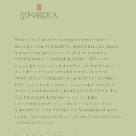
Bodegues Sumarroca on perheomisteinen
espanjalainen viinitalo jo neljännessä polvessa.
Sumarrocan perhe aloitti viinintuotannon
Kataloniassa Llimianan kylässä. 1980-luvun
alussa perhe siirsi viinintuotannon Penedésin
alueelle ja hankki samalla omistukseensa
viinitilat Molí Coloman ja Heretat Sarbartésin.
1990-luvun lopulla Sumarroca laajeni nykyisiin
mittoihin hankkimalla Marquis de Monistrolilta
403 hehtaarin kokoisen viinitilan, joka
tunnetaan nykyisin paremmin nimellä Finca
Sumarroca. Kyseinen tila on Penedésin alueen
suurin. Vuodesta 2018 lähtien tilan tuotteet ovat
luomusertifioituja.
Vieraile tuottajan kotisivuilla