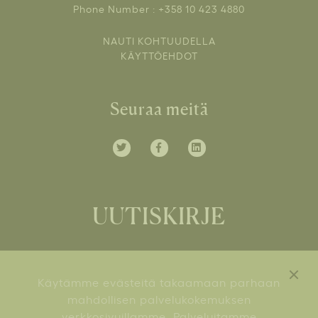
Phone Number : +358 10 423 4880
NAUTI KOHTUUDELLA
KÄYTTÖEHDOT
Seuraa meitä
UUTISKIRJE
Tilaa kuluttajauutiskirjeemme ja saat tietoa
Käytämme evästeitä takaamaan parhaan
mm. mielenkiintoisista uutuustuotteista ja
mahdollisen palvelukokemuksen
viinitapahtumista.
verkkosivuillamme. Palveluitamme