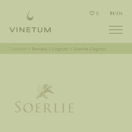
FI
0
/
EN
Tuotteet
Ranska
Cognac
Soerlie Cognac