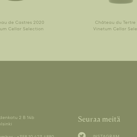
au de Castres 2020
Château du Tertre
um Cellar Selection
Vinetum Cellar Sel
denkatu 2 B 14b
Seuraa meitä
lsinki
INSTAGRAM
mber : +358 10 423 4880