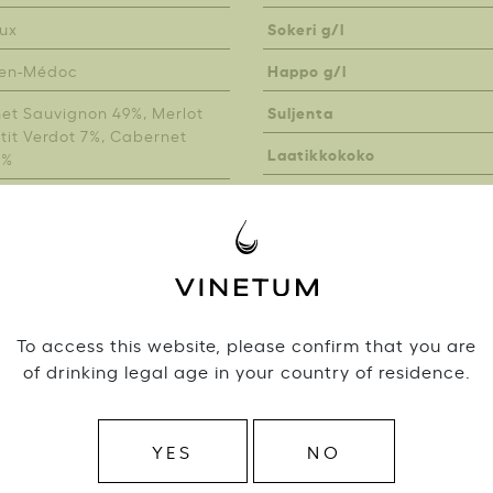
Sokeri g/l
ux
Happo g/l
-en-Médoc
Suljenta
et Sauvignon 49%, Merlot
tit Verdot 7%, Cabernet
Laatikkokoko
2%
To access this website, please confirm that you are
of drinking legal age in your country of residence.
Samalta tuottajalta
YES
NO