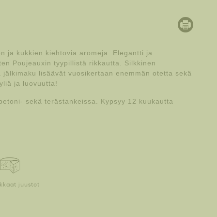
 ja kukkien kiehtovia aromeja. Elegantti ja
en Poujeauxin tyypillistä rikkautta. Silkkinen
kä jälkimaku lisäävät vuosikertaan enemmän otetta sekä
liä ja luovuutta!
betoni- sekä terästankeissa. Kypsyy 12 kuukautta
kkaat juustot