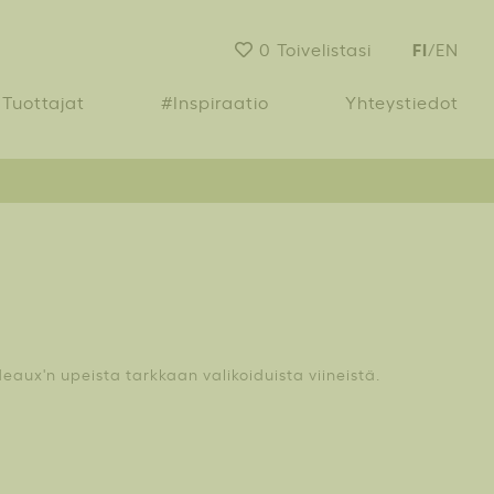
FI
0
Toivelistasi
/
EN
Tuottajat
#Inspiraatio
Yhteystiedot
n
eaux'n upeista tarkkaan valikoiduista viineistä.