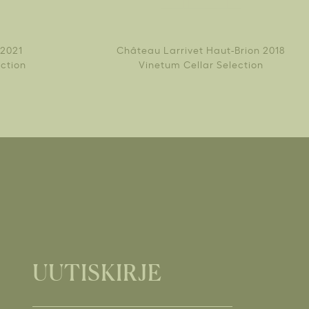
 2021
Château Larrivet Haut-Brion 2018
ection
Vinetum Cellar Selection
UUTISKIRJE