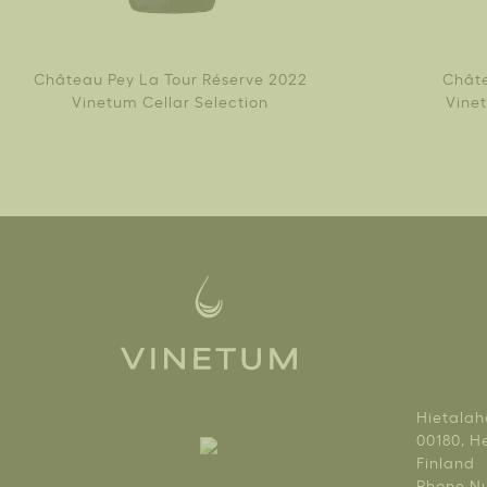
Château Pey La Tour Réserve 2022
Châte
Vinetum Cellar Selection
Vinet
Hietalah
00180, He
Finland
Phone Nu