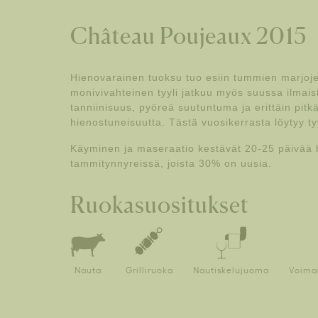
Château Poujeaux 2015
Hienovarainen tuoksu tuo esiin tummien marjojen
monivivahteinen tyyli jatkuu myös suussa ilmaist
tanniinisuus, pyöreä suutuntuma ja erittäin pit
hienostuneisuutta. Tästä vuosikerrasta löytyy tyy
Käyminen ja maseraatio kestävät 20-25 päivää 
tammitynnyreissä, joista 30% on uusia.
Ruokasuositukset
Nauta
Grilliruoka
Nautiskelujuoma
Voima