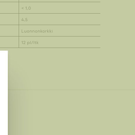
< 1,0
4,5
Luonnonkorkki
12 pl/ltk