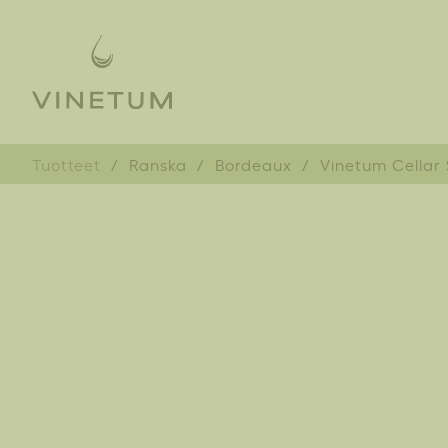
Tuotteet
Ranska
Bordeaux
Vinetum Cellar 