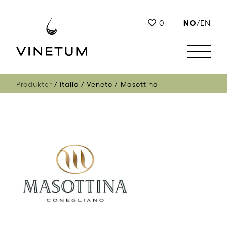
NO
0
/
EN
Produkter
Italia
Veneto
Masottina