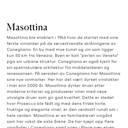
Masottina
Masottina ble etablert i 1946 hvor de startet med sine
første vinranker på de sørvestvendte skråningene av
Conegliano. En by med mye kunst og vin som ligger
kun 50 km fra Venezia. Byen er kalt "perlen av Veneto"
pga sin urbane struktur. Conegliano er også kjent for
sin spektakulære arkitektur fra middelalderen og
renessansen. På sørsiden av Conegliano har Masottina
sine nye vinmarker. Her har det vært dyrket vinstokker
i mer enn 2000 år. Masottina dyrker druer etter
moderne kriterier og produserer viner med nøye
utvalgte druer som gir god kvalitet. Dette er stedet
hvor Prosecco ble født og med dens friske hvite,
fruktige og elegante viner, er den verdsatt rundt om i
hele verden. Masottina er en familiedrevet vingård
som har vokst de siste årene. De har kjøpt opp flere
vingårder i Conegliano samt noen i Plave nær elven