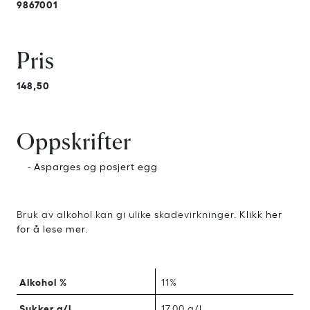
9867001
Pris
148,50
Oppskrifter
-
Asparges og posjert egg
Bruk av alkohol kan gi ulike skadevirkninger.
Klikk her
for å lese mer.
Alkohol %
11%
Sukker g/l
17,00 g/l