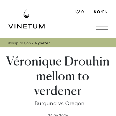
NO
0
/
EN
#Inspirasjon
Nyheter
Véronique Drouhin
– mellom to
verdener
- Burgund vs Oregon
26.06.2026