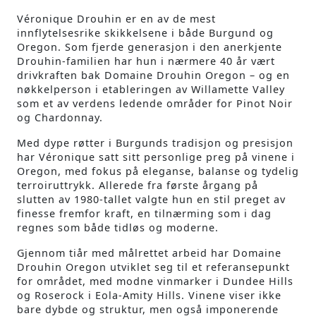
Véronique Drouhin er en av de mest
innflytelsesrike skikkelsene i både Burgund og
Oregon. Som fjerde generasjon i den anerkjente
Drouhin-familien har hun i nærmere 40 år vært
drivkraften bak Domaine Drouhin Oregon – og en
nøkkelperson i etableringen av Willamette Valley
som et av verdens ledende områder for Pinot Noir
og Chardonnay.
Med dype røtter i Burgunds tradisjon og presisjon
har Véronique satt sitt personlige preg på vinene i
Oregon, med fokus på eleganse, balanse og tydelig
terroiruttrykk. Allerede fra første årgang på
slutten av 1980‑tallet valgte hun en stil preget av
finesse fremfor kraft, en tilnærming som i dag
regnes som både tidløs og moderne.
Gjennom tiår med målrettet arbeid har Domaine
Drouhin Oregon utviklet seg til et referansepunkt
for området, med modne vinmarker i Dundee Hills
og Roserock i Eola-Amity Hills. Vinene viser ikke
bare dybde og struktur, men også imponerende