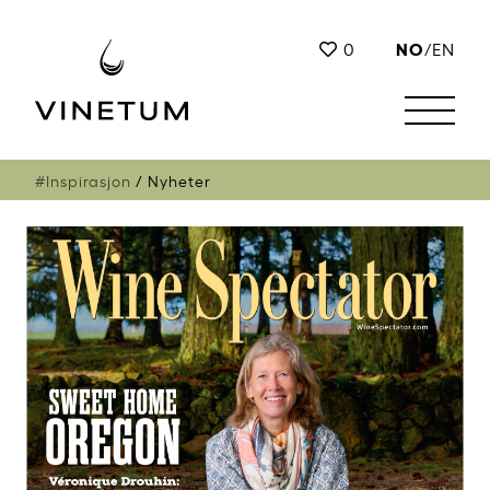
NO
0
/
EN
#Inspirasjon
Nyheter