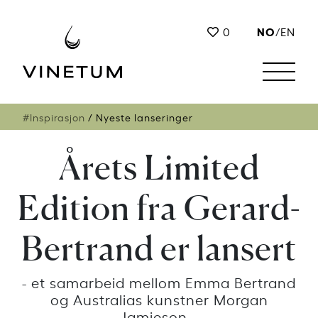
NO
0
/
EN
#Inspirasjon
Nyeste lanseringer
Årets Limited
Edition fra Gerard-
Bertrand er lansert
- et samarbeid mellom Emma Bertrand
og Australias kunstner Morgan
Jamieson -