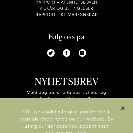
RAPPORT – ÅPENHETSLOVEN
VILKÅR OG BETINGELSER
RAPPORT – KLIMAREGNSKAP
Følg oss på
NYHETSBREV
Meld deg på for å få tips, nyheter og
invitasjoner rett i din mailboks
We use cookies to give you the best
possible experience on our website. By
using our services you accept that
cookies are used.