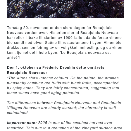
Torsdag 20. november er den store dagen for Beaujolais
Nouveau verden over. Historien sier at Beaujolais Nouveau
har røtter tilbake til starten av 1900-tallet, da de første vinene
ble sendt ned elven Saône til restaurantene i Lyon. Vinen ble
drukket som en feiring av en vellykket innhøsting, og da vinen
kom, ljomet det i hele byen: "Le Beaujolais nouveau est
arrivé"!
Den 1. oktober sa Frédéric Drouhin dette om årets
Beaujolais Nouveau:
“The wines show intense colours. On the palate, the aromas
pleasantly combine red fruits with black fruits, accompanied
by spicy notes. They are fairly concentrated, suggesting that
these wines have good aging potential.
The differences between Beaujolais Nouveau and Beaujolais
Villages Nouveau are clearly marked; the hierarchy is well
maintained.
2025 is one of the smallest harvest ever
Important note:
recorded. This due to a reduction of the vineyard surface area