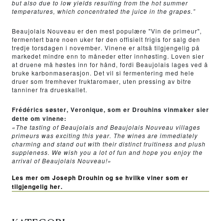
but also due to low yields resulting from the hot summer
temperatures, which concentrated the juice in the grapes.”
Beaujolais Nouveau er den mest populære "Vin de primeur",
fermentert bare noen uker før den offisielt frigis for salg den
tredje torsdagen i november. Vinene er altså tilgjengelig på
markedet mindre enn to måneder etter innhøsting. Loven sier
at druene må høstes inn for hånd, fordi Beaujolais lages ved å
bruke karbonmaserasjon. Det vil si fermentering med hele
druer som fremhever fruktaromaer, uten pressing av bitre
tanniner fra drueskallet.
Frédérics søster, Veronique, som er Drouhins vinmaker sier
dette om vinene:
«The tasting of Beaujolais and Beaujolais Nouveau villages
primeurs was exciting this year. The wines are immediately
charming and stand out with their distinct fruitiness and plush
suppleness. We wish you a lot of fun and hope you enjoy the
arrival of Beaujolais Nouveau!»
Les mer om Joseph Drouhin og se hvilke viner som er
tilgjengelig her.