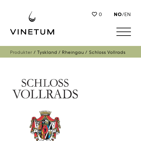
NO
0
/
EN
Produkter
Tyskland
Rheingau
Schloss Vollrads