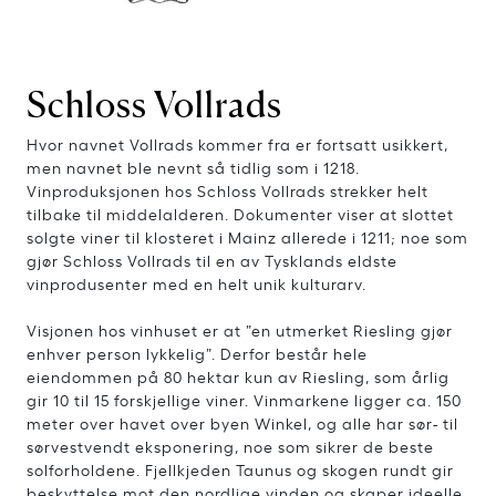
Schloss Vollrads
Hvor navnet Vollrads kommer fra er fortsatt usikkert,
men navnet ble nevnt så tidlig som i 1218.
Vinproduksjonen hos Schloss Vollrads strekker helt
tilbake til middelalderen. Dokumenter viser at slottet
solgte viner til klosteret i Mainz allerede i 1211; noe som
gjør Schloss Vollrads til en av Tysklands eldste
vinprodusenter med en helt unik kulturarv.
Visjonen hos vinhuset er at ”en utmerket Riesling gjør
enhver person lykkelig”. Derfor består hele
eiendommen på 80 hektar kun av Riesling, som årlig
gir 10 til 15 forskjellige viner. Vinmarkene ligger ca. 150
meter over havet over byen Winkel, og alle har sør- til
sørvestvendt eksponering, noe som sikrer de beste
solforholdene. Fjellkjeden Taunus og skogen rundt gir
beskyttelse mot den nordlige vinden og skaper ideelle