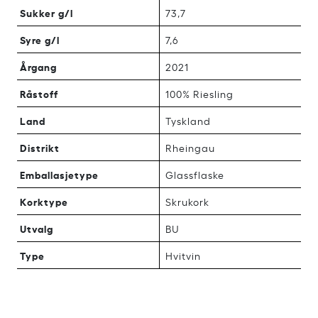
Sukker g/l
73,7
Syre g/l
7,6
Årgang
2021
Råstoff
100% Riesling
Land
Tyskland
Distrikt
Rheingau
Emballasjetype
Glassflaske
Korktype
Skrukork
Utvalg
BU
Type
Hvitvin