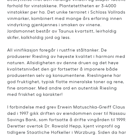
forhold for vinstokkene. Plantetettheten er 3-4000
vinstokker per ha. Det unike terroiret i Schloss Vollrads
vinmarker, kombinert med mange års erfaring innen
vindyrking gjenkjennes i smaken av vinene.
Jordsmonnet består av Taunus kvartsitt, leirholdig
skifer, kalkholdig jord og løss.
All vinifikasjon foregår i rustfrie ståltanker. De
produserer Riesling av høyeste kvalitet i harmoni med
naturen. Allsidigheten av denne druen og det høye
kvalitetsnivået den gir fortsetter å imponere både
produsenten selv og konsumentene. Rieslingene har
god fruktighet, typisk flotte mineralske toner og rene,
fine aromaer. Med andre ord en autentisk Riesling
med friskhet og karakter!
I forbindelse med grev Erwein Matuschka-Greiff Claus
død i 1997 gikk driften av eiendommen over til Nassau
Savings Bank, som fortsatte å drifte vingården til 1999.
Deretter overtok Dr. Rowald Hepp, kjent vinprofil og
tidligere Staatliche Hofkeller i Würzburg. Siden da har