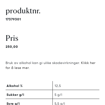
produktnr.
17379301
Pris
250,00
Bruk av alkohol kan gi ulike skadevirkninger.
Klikk her
for å lese mer.
Alkohol %
12,5
Sukker g/l
5 g/l
Syre g/l
5,5 g/l