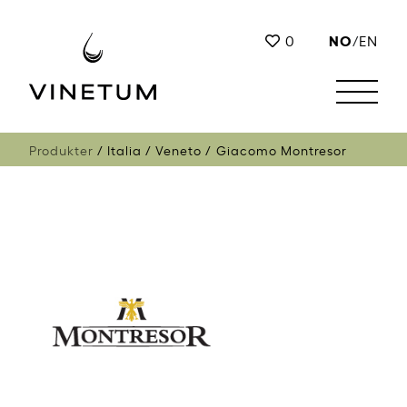
NO
0
/
EN
Produkter
Italia
Veneto
Giacomo Montresor