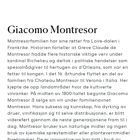
Giacomo Montresor
Montresorfamilien har sine røtter fra Loire-dalen i
Frankrike. Historien forteller at Greve Claude de
Montresor hadde flere historiske viktige verv under
kardinal Richelieu og deltok i politiske hendelser som
spesialrådgiver til hertugen av d'Orleans, som var en
fetter til kongen. I det 16. århundre flyttet en del av
familien fra Chateau Montresor til Verona i Italia. Her
kjøpte de opp landområder hvor de kultiverte
vinranker. På midten av 1800-tallet begynte Giacomo
Montresor å selge sin vin under familienavnet
Montresor. Hans suksess og kunnskap, fra dyrking av
druer, vinifikasjon og til selve distribusjonen, er blitt
videreført gjennom de neste generasjonene fram til i
dag. Montresor bruker kun naturlige midler og ingen
bruk av kjemiske sprøytemidler eller plantevernmidler
forekommer. De er innovative og har tatt i bruk ny