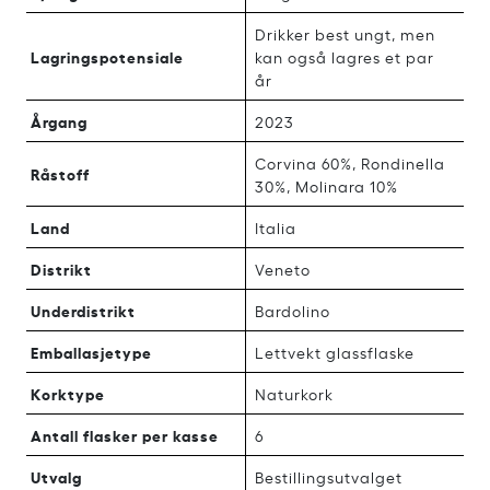
Drikker best ungt, men
Lagringspotensiale
kan også lagres et par
år
Årgang
2023
Corvina 60%, Rondinella
Råstoff
30%, Molinara 10%
Land
Italia
Distrikt
Veneto
Underdistrikt
Bardolino
Emballasjetype
Lettvekt glassflaske
Korktype
Naturkork
Antall flasker per kasse
6
Utvalg
Bestillingsutvalget