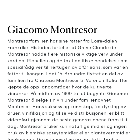
Giacomo Montresor
Montresorfamilien har sine røtter fra Loire-dalen i
Frankrike. Historien forteller at Greve Claude de
Montresor hadde flere historiske viktige verv under
kardinal Richelieu og deltok i politiske hendelser som
spesialrådgiver til hertugen av d'Orleans, som var en
fetter til kongen. I det 16. århundre flyttet en del av
familien fra Chateau Montresor til Verona i Italia. Her
kjøpte de opp landområder hvor de kultiverte
vinranker. På midten av 1800-tallet begynte Giacomo
Montresor å selge sin vin under familienavnet
Montresor. Hans suksess og kunnskap, fra dyrking av
druer, vinifikasjon og til selve distribusjonen, er blitt
videreført gjennom de neste generasjonene fram til i
dag. Montresor bruker kun naturlige midler og ingen
bruk av kjemiske sprøytemidler eller plantevernmidler
forekommer. De er innovative og har tatt i bruk ny