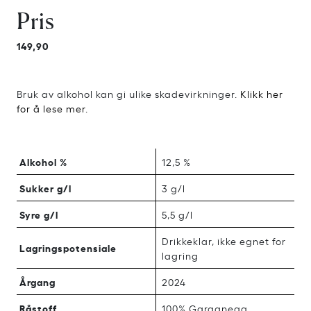
Pris
149,90
Bruk av alkohol kan gi ulike skadevirkninger.
Klikk her
for å lese mer.
Alkohol %
12,5 %
Sukker g/l
3 g/l
Syre g/l
5,5 g/l
Drikkeklar, ikke egnet for
Lagringspotensiale
lagring
Årgang
2024
Råstoff
100% Garganega