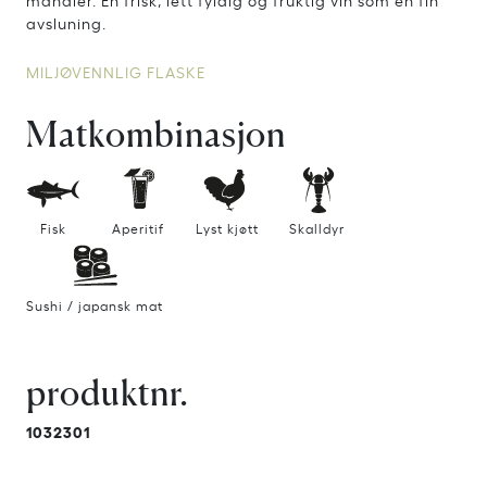
avsluning.
MILJØVENNLIG FLASKE
Matkombinasjon
Fisk
Aperitif
Lyst kjøtt
Skalldyr
Sushi / japansk mat
produktnr.
1032301