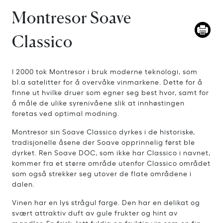
Montresor Soave
Classico
I 2000 tok Montresor i bruk moderne teknologi, som
bl.a satelitter for å overvåke vinmarkene. Dette for å
finne ut hvilke druer som egner seg best hvor, samt for
å måle de ulike syrenivåene slik at innhøstingen
foretas ved optimal modning.
Montresor sin Soave Classico dyrkes i de historiske,
tradisjonelle åsene der Soave opprinnelig først ble
dyrket. Ren Soave DOC, som ikke har Classico i navnet,
kommer fra et større område utenfor Classico området
som også strekker seg utover de flate områdene i
dalen.
Vinen har en lys strågul farge. Den har en delikat og
svært attraktiv duft av gule frukter og hint av
mandler. En frisk, lett fyldig og fruktig vin som en fin