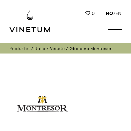
NO
0
/
EN
Produkter
Italia
Veneto
Giacomo Montresor