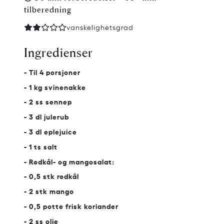
tilberedning
vanskelighetsgrad
Ingredienser
- Til 4 porsjoner
- 1 kg svinenakke
- 2 ss sennep
- 3 dl julerub
- 3 dl eplejuice
- 1 ts salt
- Rødkål- og mangosalat:
- 0,5 stk rødkål
- 2 stk mango
- 0,5 potte frisk koriander
- 2 ss olje