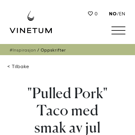
NO
0
/
EN
#Inspirasjon
Oppskrifter
< Tilbake
"Pulled Pork"
Taco med
smak av jul