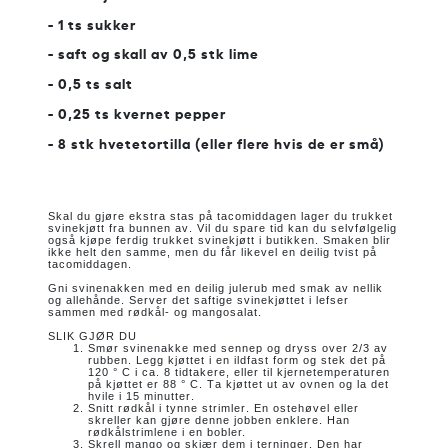
- 1 ts sukker
- saft og skall av 0,5 stk lime
- 0,5 ts salt
- 0,25 ts kvernet pepper
- 8 stk hvetetortilla (eller flere hvis de er små)
Skal du gjøre ekstra stas på tacomiddagen lager du trukket
svinekjøtt fra bunnen av.
Vil du spare tid kan du selvfølgelig
også kjøpe ferdig trukket svinekjøtt i butikken.
Smaken blir
ikke helt den samme, men du får likevel en deilig tvist på
tacomiddagen.
Gni svinenakken med en deilig julerub med smak av nellik
og allehånde.
Server det saftige svinekjøttet i lefser
sammen med rødkål- og mangosalat.
SLIK GJØR DU
Smør svinenakke med sennep og dryss over 2/3 av
rubben.
Legg kjøttet i en ildfast form og stek det på
120 ° C i ca.
8 tidtakere, eller til kjernetemperaturen
på kjøttet er 88 ° C.
Ta kjøttet ut av ovnen og la det
hvile i 15 minutter.
Snitt rødkål i tynne strimler.
En ostehøvel eller
skreller kan gjøre denne jobben enklere.
Han
rødkålstrimlene i en bobler.
Skrell mango og skjær dem i terninger.
Den har