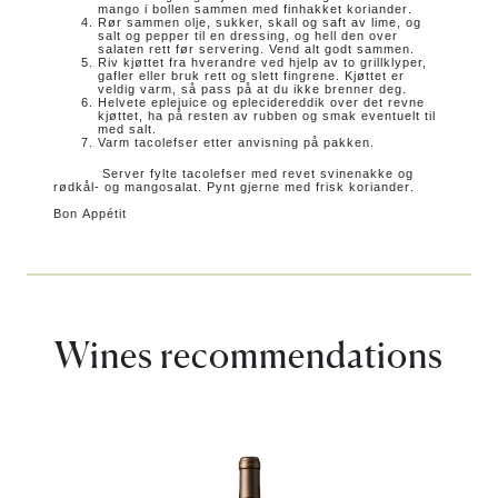
mango i bollen sammen med finhakket koriander.
Rør sammen olje, sukker, skall og saft av lime, og
salt og pepper til en dressing, og hell den over
salaten rett før servering.
Vend alt godt sammen.
Riv kjøttet fra hverandre ved hjelp av to grillklyper,
gafler eller bruk rett og slett fingrene.
Kjøttet er
veldig varm, så pass på at du ikke brenner deg.
Helvete eplejuice og eplecidereddik over det revne
kjøttet, ha på resten av rubben og smak eventuelt til
med salt.
Varm tacolefser etter anvisning på pakken.
Server fylte tacolefser med revet svinenakke og
rødkål- og mangosalat.
Pynt gjerne med frisk koriander.
Bon Appétit
Wines recommendations