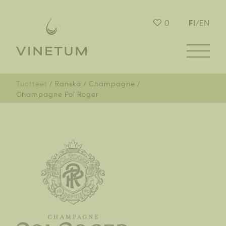
FI
0
/
EN
Tuotteet
Ranska
Champagne
Champagne Pol Roger