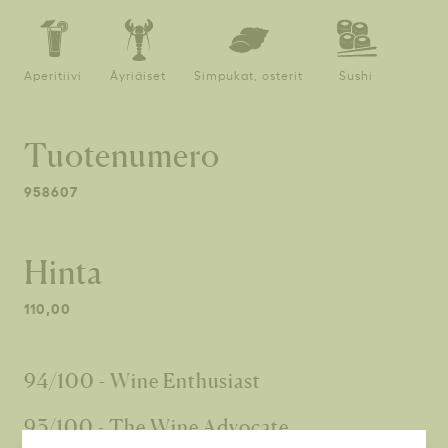
Aperitiivi
Äyriäiset
Simpukat, osterit
Sushi
Tuotenumero
958607
Hinta
110,00
94/100 - Wine Enthusiast
93/100 - The Wine Advocate