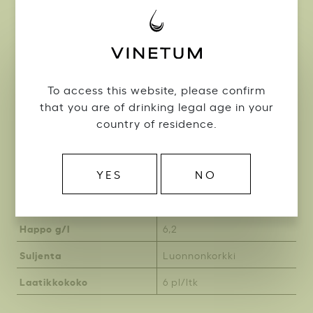
Maa
Ranska
Alue
Champagne
To access this website, please confirm
Apellaatio
AC Champagne
that you are of drinking legal age in your
Rypäleet
country of residence.
Chardonnay
Vuosikerta
2016
YES
NO
Alkoholi
12,5%
Sokeri g/l
8,0
Happo g/l
6,2
Suljenta
Luonnonkorkki
Laatikkokoko
6 pl/ltk