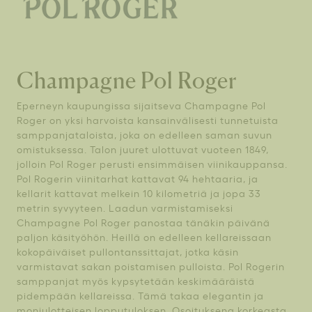
Champagne Pol Roger
Eperneyn kaupungissa sijaitseva Champagne Pol
Roger on yksi harvoista kansainvälisesti tunnetuista
samppanjataloista, joka on edelleen saman suvun
omistuksessa. Talon juuret ulottuvat vuoteen 1849,
jolloin Pol Roger perusti ensimmäisen viinikauppansa.
Pol Rogerin viinitarhat kattavat 94 hehtaaria, ja
kellarit kattavat melkein 10 kilometriä ja jopa 33
metrin syvyyteen. Laadun varmistamiseksi
Champagne Pol Roger panostaa tänäkin päivänä
paljon käsityöhön. Heillä on edelleen kellareissaan
kokopäiväiset pullontanssittajat, jotka käsin
varmistavat sakan poistamisen pulloista. Pol Rogerin
samppanjat myös kypsytetään keskimääräistä
pidempään kellareissa. Tämä takaa elegantin ja
moniulotteisen lopputuloksen. Osoituksena korkeasta