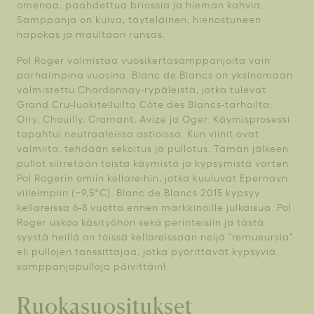
omenaa, paahdettua briossia ja hieman kahvia.
Samppanja on kuiva, täyteläinen, hienostuneen
hapokas ja maultaan runsas.
Pol Roger valmistaa vuosikertasamppanjoita vain
parhaimpina vuosina. Blanc de Blancs on yksinomaan
valmistettu Chardonnay-rypäleistä, jotka tulevat
Grand Cru-luokitelluilta Côte des Blancs-tarhoilta:
Oiry, Chouilly, Cramant, Avize ja Oger. Käymisprosessi
tapahtui neutraaleissa astioissa. Kun viinit ovat
valmiita, tehdään sekoitus ja pullotus. Tämän jälkeen
pullot siirretään toista käymistä ja kypsymistä varten
Pol Rogerin omiin kellareihin, jotka kuuluvat Epernayn
viileimpiin (~9,5°C). Blanc de Blancs 2015 kypsyy
kellareissa 6-8 vuotta ennen markkinoille julkaisua. Pol
Roger uskoo käsityöhön sekä perinteisiin ja tästä
syystä heillä on töissä kellareissaan neljä "remueursia"
eli pullojen tanssittajaa, jotka pyörittävät kypsyviä
samppanjapulloja päivittäin!
Ruokasuositukset