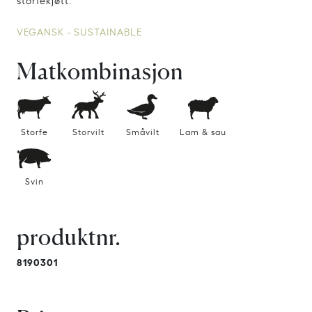
VEGANSK - SUSTAINABLE
Matkombinasjon
Storfe
Storvilt
Småvilt
Lam & sau
Svin
produktnr.
8190301