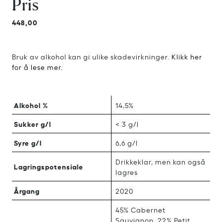
Pris
448,00
Bruk av alkohol kan gi ulike skadevirkninger.
Klikk her
for å lese mer.
Alkohol %
14,5%
Sukker g/l
< 3 g/l
Syre g/l
6,6 g/l
Drikkeklar, men kan også
Lagringspotensiale
lagres
Årgang
2020
45% Cabernet
Sauvignon, 22% Petit