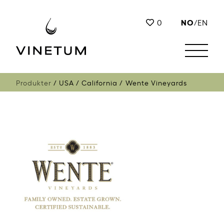
NO
0
/
EN
Produkter
USA
California
Wente Vineyards