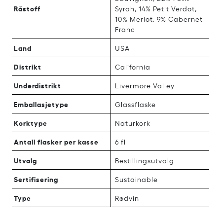
Råstoff
Syrah, 14% Petit Verdot,
10% Merlot, 9% Cabernet
Franc
Land
USA
Distrikt
California
Underdistrikt
Livermore Valley
Emballasjetype
Glassflaske
Korktype
Naturkork
Antall flasker per kasse
6 fl
Utvalg
Bestillingsutvalg
Sertifisering
Sustainable
Type
Rødvin