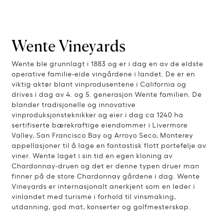
Wente Vineyards
Wente ble grunnlagt i 1883 og er i dag en av de eldste
operative familie-eide vingårdene i landet. De er en
viktig aktør blant vinprodusentene i California og
drives i dag av 4. og 5. generasjon Wente familien. De
blander tradisjonelle og innovative
vinproduksjonsteknikker og eier i dag ca 1240 ha
sertifiserte bærekraftige eiendommer i Livermore
Valley, San Francisco Bay og Arroyo Seco, Monterey
appellasjoner til å lage en fantastisk flott portefølje av
viner. Wente laget i sin tid en egen kloning av
Chardonnay-druen og det er denne typen druer man
finner på de store Chardonnay gårdene i dag. Wente
Vineyards er internasjonalt anerkjent som en leder i
vinlandet med turisme i forhold til vinsmaking,
utdanning, god mat, konserter og golfmesterskap.