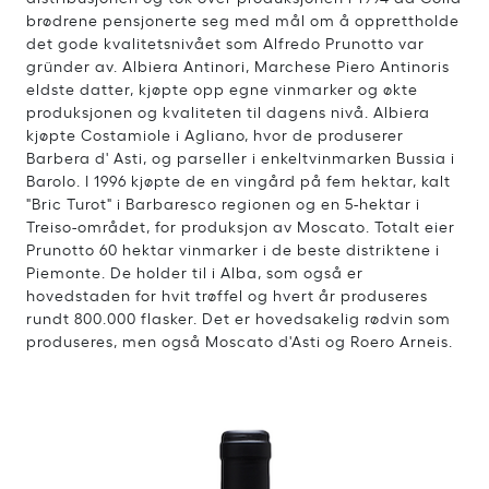
brødrene pensjonerte seg med mål om å opprettholde
det gode kvalitetsnivået som Alfredo Prunotto var
gründer av. Albiera Antinori, Marchese Piero Antinoris
eldste datter, kjøpte opp egne vinmarker og økte
produksjonen og kvaliteten til dagens nivå. Albiera
kjøpte Costamiole i Agliano, hvor de produserer
Barbera d' Asti, og parseller i enkeltvinmarken Bussia i
Barolo. I 1996 kjøpte de en vingård på fem hektar, kalt
"Bric Turot" i Barbaresco regionen og en 5-hektar i
Treiso-området, for produksjon av Moscato. Totalt eier
Prunotto 60 hektar vinmarker i de beste distriktene i
Piemonte. De holder til i Alba, som også er
hovedstaden for hvit trøffel og hvert år produseres
rundt 800.000 flasker. Det er hovedsakelig rødvin som
produseres, men også Moscato d'Asti og Roero Arneis.