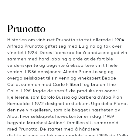
Prunotto
Historien om vinhuset Prunotto startet allerede i 1904.
Alfredo Prunotto giftet seg med Luigina og tok over
vineriet i 1923. Deres lidenskap for å produsere god vin
sammen med hard jobbing gjorde at de fort ble
verdenskjente og begynte å eksportere vin til hele
verden. I 1956 pensjonere Alredo Prunotto seg og
overga selskapet til sin venn og vinekspert Beppe
Colla, sammen med Carlo Filiberti og broren Tino
Colla. I 1961 lagde de spesifikke produksjons-soner i
kjellerene, som Barolo Bussia og Barbera d'Alba Pian
Romualdo. I 1972 designet arkitekten, Ugo della Piana,
den nye vinkjelleren, som ble bygget i nærheten av
Alba, hvor selskapets hovedkontor er i dag.I 1989
begynte Marchesi Antinori-familien sitt samarbeid
med Prunotto. De startet med å håndtere
distribusjonen og tok over produksjonen i 1994 da Colla