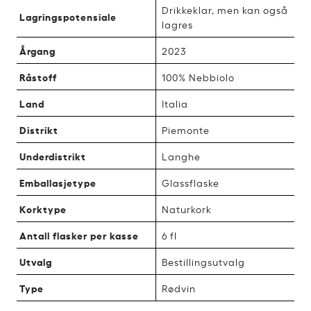
Drikkeklar, men kan også
Lagringspotensiale
lagres
Årgang
2023
Råstoff
100% Nebbiolo
Land
Italia
Distrikt
Piemonte
Underdistrikt
Langhe
Emballasjetype
Glassflaske
Korktype
Naturkork
Antall flasker per kasse
6 fl
Utvalg
Bestillingsutvalg
Type
Rødvin