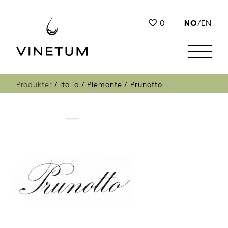
NO
0
/
EN
Produkter
Italia
Piemonte
Prunotto