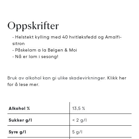
Oppskrifter
-
Helstekt kylling med 40 hvitløksfedd og Amalfi-
sitron
-
Påskelam a la Bølgen & Moi
-
Nå er lam i sesong!
Bruk av alkohol kan gi ulike skadevirkninger.
Klikk her
for å lese mer.
Alkohol %
13,5 %
Sukker g/l
< 2 g/l
Syre g/l
5 g/l