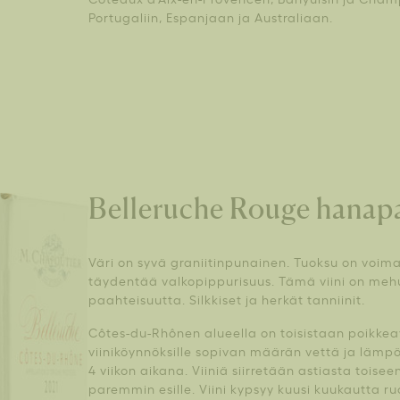
Portugaliin, Espanjaan ja Australiaan.
Belleruche Rouge hanap
Väri on syvä graniitinpunainen. Tuoksu on voim
täydentää valkopippurisuus. Tämä viini on meh
paahteisuutta. Silkkiset ja herkät tanniinit.
Côtes-du-Rhônen alueella on toisistaan poikkeav
viiniköynnöksille sopivan määrän vettä ja lämpöä
4 viikon aikana. Viiniä siirretään astiasta toise
paremmin esille. Viini kypsyy kuusi kuukautta r