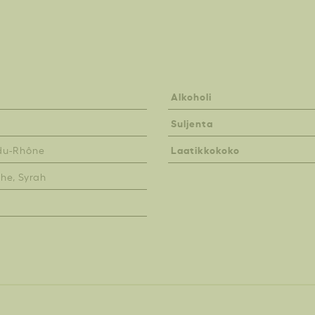
Alkoholi
Suljenta
Laatikkokoko
du-Rhône
he, Syrah