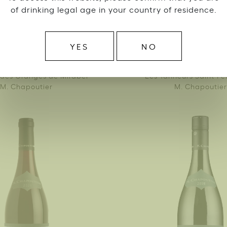
of drinking legal age in your country of residence.
YES
NO
des Granges de Mirabel
Les Tanneurs Saint-Pé
M. Chapoutier
M. Chapoutier