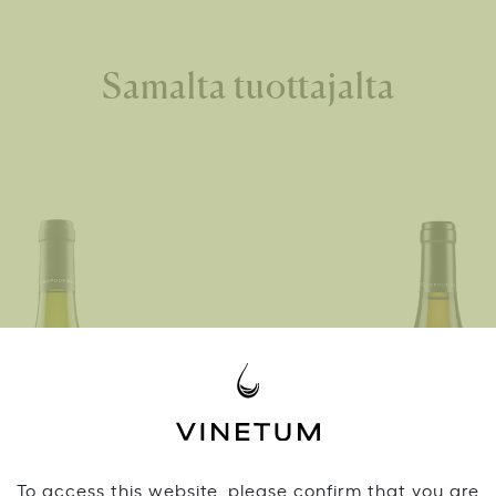
Samalta tuottajalta
To access this website, please confirm that you are