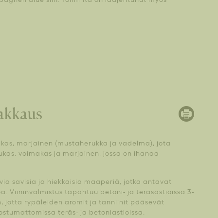
akkaus
akas, marjainen (mustaherukka ja vadelma), jota
ukas, voimakas ja marjainen, jossa on ihanaa
ia savisia ja hiekkaisia maaperiä, jotka antavat
. Viininvalmistus tapahtuu betoni- ja teräsastioissa 3-
en, jotta rypäleiden aromit ja tanniinit pääsevät
uostumattomissa teräs- ja betoniastioissa.