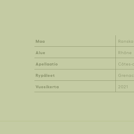
Maa
Ranska
Alue
Rhône
Apellaatio
Côtes-
Rypäleet
Grenac
Vuosikerta
2021