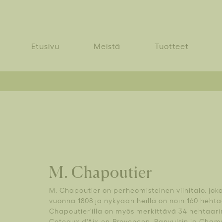
Etusivu
Meistä
Tuotteet
M. Chapoutier
M. Chapoutier on perheomisteinen viinitalo, joka
vuonna 1808 ja nykyään heillä on noin 160 hehta
Chapoutier'illa on myös merkittävä 34 hehtaarin
Coteaux d'Aix-en-Provencen, Banyulsin ja Cham