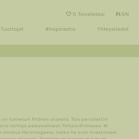
FI
0
Toivelistasi
/
EN
Tuottajat
#Inspiraatio
Yhteystiedot
 on tunnetuin Rhônen alueella. Talo perustettiin
aria tarhoja pääasiallisesti Pohjois-Rhônessa. M.
 omistus Hermitagessa, lisäksi he ovat investoineet
pagnen alueisiin. Toiminta on laajentunut myös