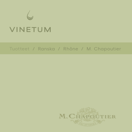
Tuotteet
Ranska
Rhône
M. Chapoutier