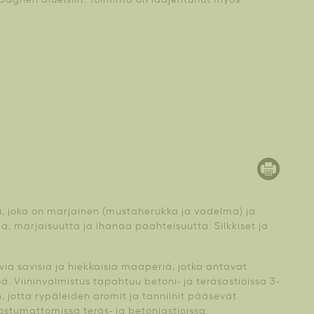
u, joka on marjainen (mustaherukka ja vadelma) ja
, marjaisuutta ja ihanaa paahteisuutta. Silkkiset ja
ia savisia ja hiekkaisia maaperiä, jotka antavat
. Viininvalmistus tapahtuu betoni- ja teräsastioissa 3-
en, jotta rypäleiden aromit ja tanniinit pääsevät
uostumattomissa teräs- ja betoniastioissa.