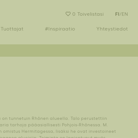
FI
0
Toivelistasi
/
EN
Tuottajat
#Inspiraatio
Yhteystiedot
 on tunnetuin Rhônen alueella. Talo perustettiin
aria tarhoja pääasiallisesti Pohjois-Rhônessa. M.
 omistus Hermitagessa, lisäksi he ovat investoineet
pagnen alueisiin. Toiminta on laajentunut myös