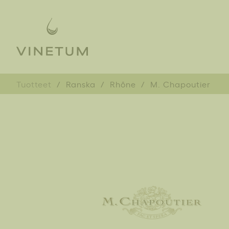
Tuotteet
Ranska
Rhône
M. Chapoutier