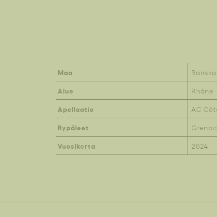
Maa
Ranska
Alue
Rhône
Apellaatio
AC Côt
Rypäleet
Grenac
Vuosikerta
2024