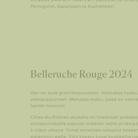
Portugaliin, Espanjaan ja Australiaan.
Belleruche Rouge 2024
Väri on syvä graniitinpunainen. Voimakas tuoks
valkopippurinen. Mehukas maku, jossa on voimaa
herkät tanniinit.
Côtes-du-Rhônen alueella on toisistaan poikkeav
viiniköynnöksille sopivan määrän vettä ja lämpöä
4 viikon aikana. Viiniä siirretään astiasta toise
paremmin esille. Viini kypsyy kuusi kuukautta r