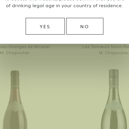
of drinking legal age in your country of residence.
YES
NO
des Granges de Mirabel
Les Tanneurs Saint-Pé
M. Chapoutier
M. Chapoutier