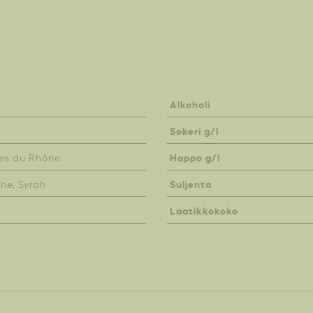
Alkoholi
Sokeri g/l
Happo g/l
es du Rhône
Suljenta
he, Syrah
Laatikkokoko