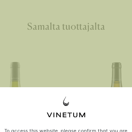
Samalta tuottajalta
To access this website, please confirm that you are