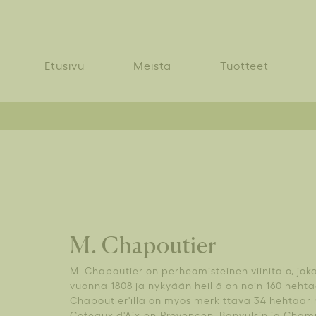
Etusivu
Meistä
Tuotteet
M. Chapoutier
M. Chapoutier on perheomisteinen viinitalo, joka
vuonna 1808 ja nykyään heillä on noin 160 hehta
Chapoutier'illa on myös merkittävä 34 hehtaarin
Coteaux d'Aix-en-Provencen, Banyulsin ja Cham