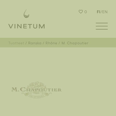
FI
0
/
EN
Tuotteet
Ranska
Rhône
M. Chapoutier