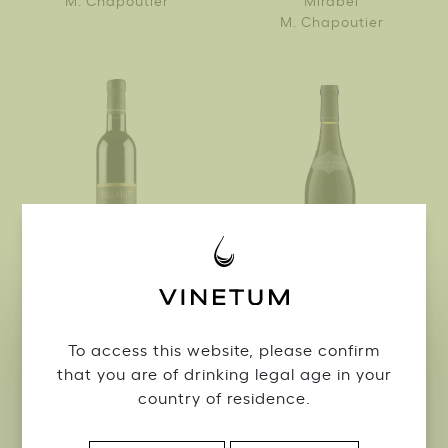
M. Chapoutier
Bila-Haut Banyuls
La Ciboise Costières de
To access this website, please confirm
M. Chapoutier
Nîmes 2023
that you are of drinking legal age in your
M. Chapoutier
country of residence.