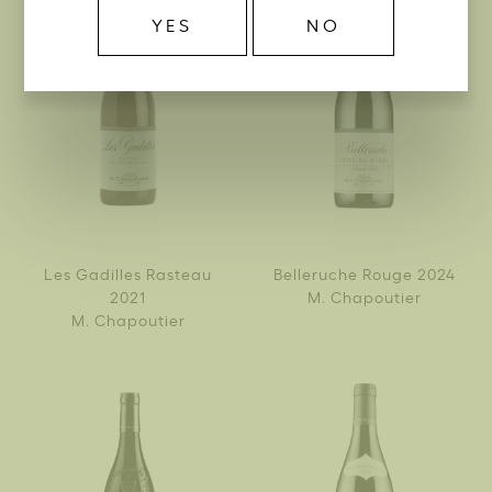
YES
NO
Les Gadilles Rasteau
Belleruche Rouge 2024
2021
M. Chapoutier
M. Chapoutier