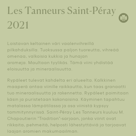
Les Tanneurs Saint-Péray
2021
Loistavan keltainen väri vaalenvihreillä
pilkahduksilla. Tuoksussa paljon tuoreutta, vihreää
omenaa, valkoisia kukkia ja hunajan
aromeja. Maultaan tyylikäs. Tämä viini yhdistää
eloisuutta ja mineraalisuutta.
Rypäleet tulevat kahdelta eri alueelta. Kalkkinen
maaperä antaa viinille raikkautta, kun taas granaatti
tuo mineraalisuutta ja rakennetta. Rypäleet poimitaan
käsin ja puristetaan kokonaisina. Käyminen tapahtuu
matalassa lämpötilassa ja osa viinistä kypsyy
tammitynnyrissä. Saint-Péray Les Tanneurs kuuluu M.
Chapoutierin "Tradition"-sarjaan, jonka viinit ovat
rikkaita, pehmeitä, helposti lähestyttäviä ja tarjoavat
laajan aromien makumaailman.