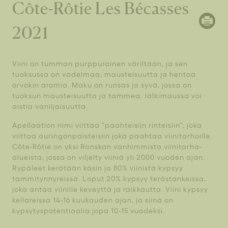
Côte-Rôtie Les Bécasses
2021
Viini on tumman purppurainen väriltään, ja sen
tuoksussa on vadelmaa, mausteisuutta ja hentoa
orvokin aromia. Maku on runsas ja syvä, jossa on
tuoksun mausteisuutta ja tammea. Jälkimaussa voi
aistia vaniljaisuutta.
Apellaation nimi viittaa ”paahteisiin rinteisiin”, joka
viittaa auringonpaisteisiin joka paahtaa viinitarhoille.
Côte-Rôtie on yksi Ranskan vanhimmista viinitarha-
alueista, jossa on viljelty viiniä yli 2000 vuoden ajan.
Rypäleet kerätään käsin ja 80% viinistä kypsyy
tammitynnyreissä. Loput 20% kypsyy terästankeissa,
joka antaa viinille keveyttä ja raikkautta. Viini kypsyy
kellareissa 14-16 kuukauden ajan, ja siinä on
kypsytyspotentiaalia jopa 10-15 vuodeksi.