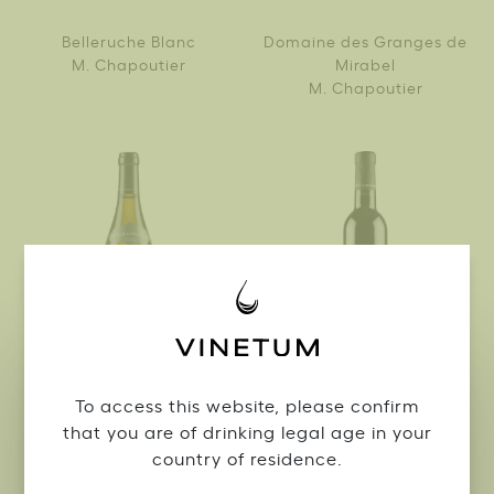
Belleruche Blanc
Domaine des Granges de
M. Chapoutier
Mirabel
M. Chapoutier
To access this website, please confirm
that you are of drinking legal age in your
Les Tanneurs Saint-Péray
Bila-Haut Banyuls
country of residence.
2021
M. Chapoutier
M. Chapoutier