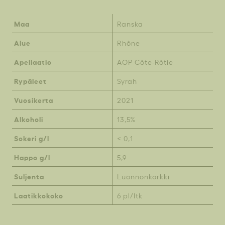
Maa
Ranska
Alue
Rhône
Apellaatio
AOP Côte-Rôtie
Rypäleet
Syrah
Vuosikerta
2021
Alkoholi
13,5%
Sokeri g/l
< 0,1
Happo g/l
5,9
Suljenta
Luonnonkorkki
Laatikkokoko
6 pl/ltk