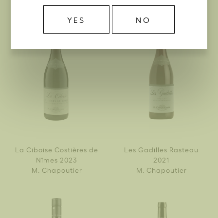
YES
NO
La Ciboise Costières de
Les Gadilles Rasteau
Nîmes 2023
2021
M. Chapoutier
M. Chapoutier