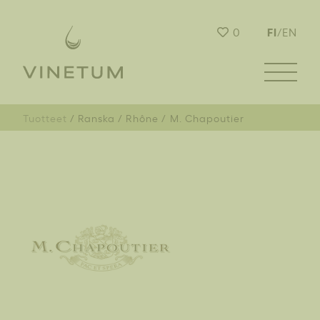
FI
0
/
EN
Tuotteet
Ranska
Rhône
M. Chapoutier