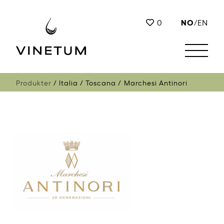
NO
0
/
EN
Produkter
Italia
Toscana
Marchesi Antinori