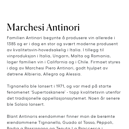
Marchesi Antinori
Familien Antinori begynte å produsere vin allerede i
1385 og er i dag en stor og svært moderne produsent
av kvalitetsvin-hovedsakelig i Italia. I tillegg til
vinproduksjon i Italia, Ungarn, Malta og Romania,
lager familien vin i California og i Chile. Firmaet styres
i dag av Marchesi Piero Antinori, godt hjulpet av
døtrene Albieria, Allegra og Alessia.
Tignanello ble lansert i 1971, og var med på starte
fenomenet ‘Supertoskanere’ - topp kvalitetsvin utenfor
det tradisjonelle appellasjonssytemet. Noen år senere
ble Solaia lansert.
Blant Antinoris eiendommer finner man de berømte
eiendommene Tignanello, Guado al Tasso, Pèppoli,
Badia a Passignano og Tenuta La Braccesca i