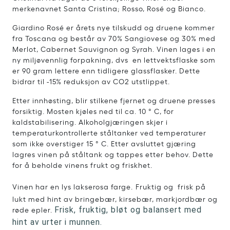
merkenavnet Santa Cristina; Rosso, Rosé og Bianco.
Giardino Rosé er årets nye tilskudd og druene kommer
fra Toscana og består av 70% Sangiovese og 30% med
Merlot, Cabernet Sauvignon og Syrah. Vinen lages i en
ny miljøvennlig forpakning, dvs en lettvektsflaske som
er 90 gram lettere enn tidligere glassflasker. Dette
bidrar til -15% reduksjon av CO2 utstlippet.
Etter innhøsting, blir stilkene fjernet og druene presses
forsiktig. Mosten kjøles ned til ca. 10 ° C, for
kaldstabilisering. Alkoholgjæringen skjer i
temperaturkontrollerte ståltanker ved temperaturer
som ikke overstiger 15 ° C. Etter avsluttet gjæring
lagres vinen på ståltank og tappes etter behov. Dette
for å beholde vinens frukt og friskhet.
Vinen har en lys lakserosa farge.
Fruktig og frisk på
lukt med hint av bringebær, kirsebær, markjordbær og
røde epler.
Frisk, fruktig, bløt og balansert med
hint av urter i munnen.