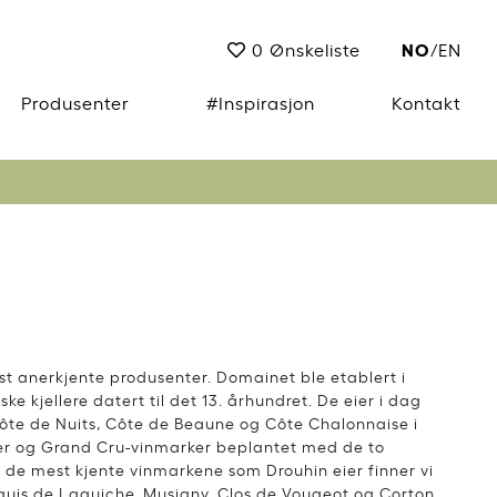
NO
0
Ønskeliste
/
EN
Produsenter
#Inspirasjon
Kontakt
st anerkjente produsenter. Domainet ble etablert i
ske kjellere datert til det 13. århundret. De eier i dag
 Côte de Nuits, Côte de Beaune og Côte Chalonnaise i
ier og Grand Cru-vinmarker beplantet med de to
 de mest kjente vinmarkene som Drouhin eier finner vi
uis de Laguiche, Musigny, Clos de Vougeot og Corton