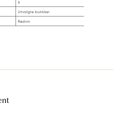
6
Utvalgte butikker
Rødvin
ent