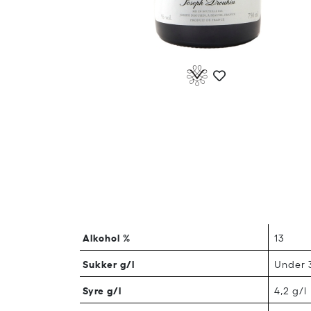
Alkohol %
13
Sukker g/l
Under 3
Syre g/l
4,2 g/l