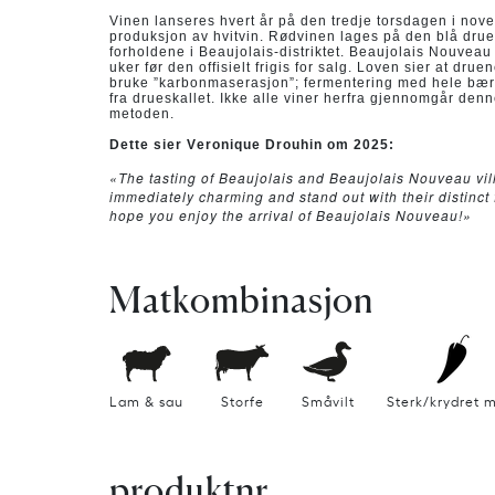
Vinen lanseres hvert år på den tredje torsdagen i nove
produksjon av hvitvin. Rødvinen lages på den blå druet
forholdene i Beaujolais-distriktet. Beaujolais Nouvea
uker før den offisielt frigis for salg. Loven sier at dr
bruke ”karbonmaserasjon”; fermentering med hele bær 
fra drueskallet. Ikke alle viner herfra gjennomgår de
metoden.
Dette sier Veronique Drouhin om 2025:
«The tasting of Beaujolais and Beaujolais Nouveau vil
immediately charming and stand out with their distinct
hope you enjoy the arrival of Beaujolais Nouveau!»
Matkombinasjon
Lam & sau
Storfe
Småvilt
Sterk/krydret 
produktnr.