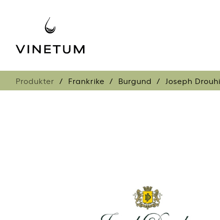
Produkter
Frankrike
Burgund
Joseph Drouh