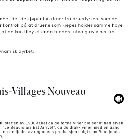
mhet der de kjøper inn druer fra druedyrkere som de
ar kontroll på at druene som kjøpes holder samme høye
at de kan tilby et enda bredere utvalg av viner fra
ynamisk dyrket.
is-Villages Nouveau
til starten av 1900-tallet da de første viner ble sendt ned elven
; ”Le Beaujolais Est Arrivè!”, og de drakk vinen med en gang
ndt en tredjedel av regionens produksjon solgt som Beaujolais
n.