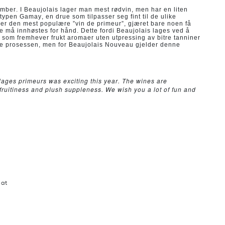
mber. I Beaujolais lager man mest rødvin, men har en liten
ypen Gamay, en drue som tilpasser seg fint til de ulike
u er den mest populære ”vin de primeur”, gjæret bare noen få
uene må innhøstes for hånd. Dette fordi Beaujolais lages ved å
som fremhever frukt aromaer uten utpressing av bitre tanniner
nne prosessen, men for Beaujolais Nouveau gjelder denne
lages primeurs was exciting this year. The wines are
 fruitiness and plush suppleness. We wish you a lot of fun and
mat