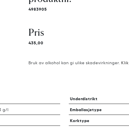
4983905
Pris
435,00
Bruk av alkohol kan gi ulike skadevirkninger.
Kli
Underdistrikt
Emballasjetype
 g/l
Korktype