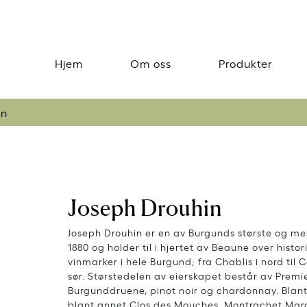
Hjem
Om oss
Produkter
in
Joseph Drouhin
Joseph Drouhin er en av Burgunds største og me
1880 og holder til i hjertet av Beaune over histori
vinmarker i hele Burgund; fra Chablis i nord til
sør. Størstedelen av eierskapet består av Prem
Burgunddruene, pinot noir og chardonnay. Blant
blant annet Clos des Mouches, Montrachet Marq