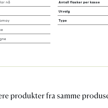
Antall flasker per kasse
lar nå
Utvalg
Type
Gamay
ke
gne
ere produkter fra samme produs