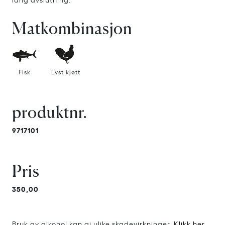
Matkombinasjon
Fisk
Lyst kjøtt
produktnr.
9717101
Pris
350,00
Bruk av alkohol kan gi ulike skadevirkninger.
Klikk her