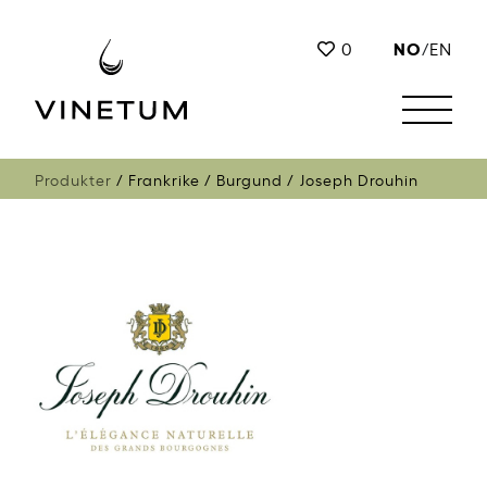
NO
0
/
EN
Produkter
Frankrike
Burgund
Joseph Drouhin