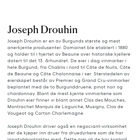
Joseph Drouhin
Joseph Drouhin er en av Burgunds største og mest
anerkjente produsenter. Domainet ble etablert i 1880
og holder til i hjertet av Beaune over historiske kjellere
datert til det 13. århundret. De eier i dag vinmarker i
hele Burgund; fra Chablis i nord til Côte de Nuits, Côte
de Beaune og Côte Chalonnaise i sør. Størstedelen av
eierskapet består av Premier og Grand Cru-vinmarker
beplantet med de to Burgunddruene, pinot noir og
chardonnay. Blant de mest kjente vinmarkene som
Drouhin eier finner vi blant annet Clos des Mouches,
Montrachet Marquis de Laguiche, Musigny, Clos de
Vougeot og Corton Charlemagne.
Joseph Drouhin driver også en negociant-virksomhet
der de kjøper inn druer fra druedyrkere som de har
langtidskontrakter med. Dette gjør at de har kontroll