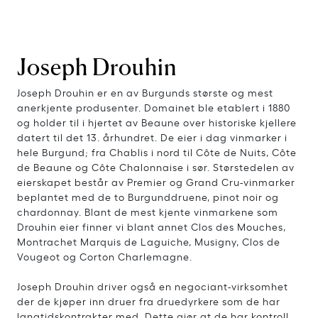
Joseph Drouhin
Joseph Drouhin er en av Burgunds største og mest
anerkjente produsenter. Domainet ble etablert i 1880
og holder til i hjertet av Beaune over historiske kjellere
datert til det 13. århundret. De eier i dag vinmarker i
hele Burgund; fra Chablis i nord til Côte de Nuits, Côte
de Beaune og Côte Chalonnaise i sør. Størstedelen av
eierskapet består av Premier og Grand Cru-vinmarker
beplantet med de to Burgunddruene, pinot noir og
chardonnay. Blant de mest kjente vinmarkene som
Drouhin eier finner vi blant annet Clos des Mouches,
Montrachet Marquis de Laguiche, Musigny, Clos de
Vougeot og Corton Charlemagne.
Joseph Drouhin driver også en negociant-virksomhet
der de kjøper inn druer fra druedyrkere som de har
langtidskontrakter med. Dette gjør at de har kontroll