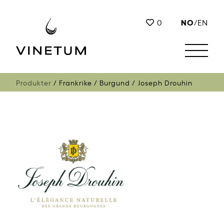
NO
0
/
EN
Produkter
Frankrike
Burgund
Joseph Drouhin