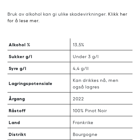
Bruk av alkohol kan gi ulike skadevirkninger.
Klikk her
for å lese mer.
Alkohol %
13,5%
Sukker g/l
Under 3 g/l
Syre g/l
4,4 g/ll
Kan drikkes nå, men
Lagringspotensiale
også lagres
Årgang
2022
Råstoff
100% Pinot Noir
Land
Frankrike
Distrikt
Bourgogne