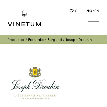
NO
0
/
EN
Produkter
Frankrike
Burgund
Joseph Drouhin