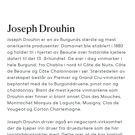
Joseph Drouhin
Joseph Drouhin er en av Burgunds største og mest
anerkjente produsenter. Domainet ble etablert i 1880
og holder til i hjertet av Beaune over historiske kjellere
datert til det 13. århundret. De eier i dag vinmarker i
hele Burgund; fra Chablis i nord til Côte de Nuits, Côte
de Beaune og Côte Chalonnaise i sør. Størstedelen av
eierskapet består av Premier og Grand Cru-vinmarker
beplantet med de to Burgunddruene, pinot noir og
chardonnay. Blant de mest kjente vinmarkene som
Drouhin eier finner vi blant annet Clos des Mouches,
Montrachet Marquis de Laguiche, Musigny, Clos de
Vougeot og Corton Charlemagne.
Joseph Drouhin driver også en negociant-virksomhet
der de kjøper inn druer fra druedyrkere som de har
langtidskontrakter med. Dette gjør at de har kontroll