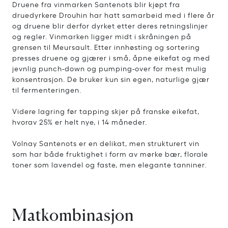
Druene fra vinmarken Santenots blir kjøpt fra
druedyrkere Drouhin har hatt samarbeid med i flere år
og druene blir derfor dyrket etter deres retningslinjer
og regler. Vinmarken ligger midt i skråningen på
grensen til Meursault. Etter innhøsting og sortering
presses druene og gjærer i små, åpne eikefat og med
jevnlig punch-down og pumping-over for mest mulig
konsentrasjon. De bruker kun sin egen, naturlige gjær
til fermenteringen.
Videre lagring før tapping skjer på franske eikefat,
hvorav 25% er helt nye, i 14 måneder.
Volnay Santenots er en delikat, men strukturert vin
som har både fruktighet i form av mørke bær, florale
toner som lavendel og faste, men elegante tanniner.
Matkombinasjon